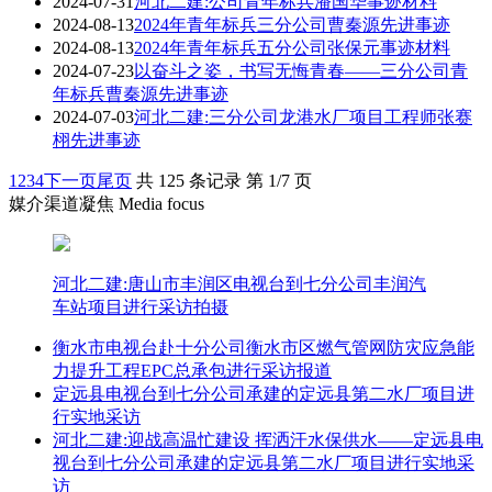
2024-07-31
河北二建:公司青年标兵潘国华事迹材料
2024-08-13
2024年青年标兵三分公司曹秦源先进事迹
2024-08-13
2024年青年标兵五分公司张保元事迹材料
2024-07-23
以奋斗之姿，书写无悔青春——三分公司青
年标兵曹秦源先进事迹
2024-07-03
河北二建:三分公司龙港水厂项目工程师张赛
栩先进事迹
1
2
3
4
下一页
尾页
共 125 条记录 第 1/7 页
媒介渠道凝焦 Media focus
河北二建:唐山市丰润区电视台到七分公司丰润汽
车站项目进行采访拍摄
衡水市电视台赴十分公司衡水市区燃气管网防灾应急能
力提升工程EPC总承包进行采访报道
定远县电视台到七分公司承建的定远县第二水厂项目进
行实地采访
河北二建:迎战高温忙建设 挥洒汗水保供水——定远县电
视台到七分公司承建的定远县第二水厂项目进行实地采
访