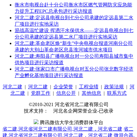
衡水市电视台赴十分公司衡水市区燃气管网防灾应急能
力提升工程EPC总承包进行采访报道
河北二建:定远县电视台到七分公司承建的定远县第二水
厂项目进行实地采访
迎战高温忙建设 挥洒汗水保供水——定远县电视台到七
分公司承建的定远县第二水厂项目进行实地采访
河北二建:革命老区焕“新生”中央电视台报道河南分公司
承建的大别山革命老区息县淮河城市供水项目
河北二建:寿阳县广播电视台对一分公司寿阳县城市集中
供热项目进行采访报道
河北二建:张家口市广播电视台对五分公司张北数字经济
产业孵化基地项目进行采访报道
河北二建
|
河北二建
|
企业荣誉
|
工程业绩
|
政策法规
|
河
北二建
|
党群工作
|
信息公开
|
其他信息
|
联系方式
©2010-2021 河北省河北二建有限公司
技术支持： 河北名企网荣誉企业-已收录
腾讯微信大学生消费群体平台
省二建,河北省河北二建有限公司,河北二建，河北省二建
省二
建,河北省河北二建有限公司,河北二建，河北省二建
微混合器,