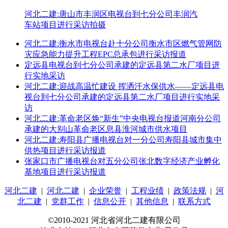
河北二建:唐山市丰润区电视台到七分公司丰润汽
车站项目进行采访拍摄
河北二建:衡水市电视台赴十分公司衡水市区燃气管网防
灾应急能力提升工程EPC总承包进行采访报道
定远县电视台到七分公司承建的定远县第二水厂项目进
行实地采访
河北二建:迎战高温忙建设 挥洒汗水保供水——定远县电
视台到七分公司承建的定远县第二水厂项目进行实地采
访
河北二建:革命老区焕“新生”中央电视台报道河南分公司
承建的大别山革命老区息县淮河城市供水项目
河北二建:寿阳县广播电视台对一分公司寿阳县城市集中
供热项目进行采访报道
张家口市广播电视台对五分公司张北数字经济产业孵化
基地项目进行采访报道
河北二建
|
河北二建
|
企业荣誉
|
工程业绩
|
政策法规
|
河
北二建
|
党群工作
|
信息公开
|
其他信息
|
联系方式
©2010-2021 河北省河北二建有限公司