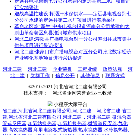
定远县电视台到七分公司承建的定远县第二水厂项目进
行实地采访
迎战高温忙建设 挥洒汗水保供水——定远县电视台到七
分公司承建的定远县第二水厂项目进行实地采访
革命老区焕“新生”中央电视台报道河南分公司承建的大
别山革命老区息县淮河城市供水项目
河北二建:寿阳县广播电视台对一分公司寿阳县城市集中
供热项目进行采访报道
河北二建:张家口市广播电视台对五分公司张北数字经济
产业孵化基地项目进行采访报道
河北二建
|
河北二建
|
企业荣誉
|
工程业绩
|
政策法规
|
河
北二建
|
党群工作
|
信息公开
|
其他信息
|
联系方式
©2010-2021 河北省河北二建有限公司
技术支持： 河北名企网荣誉企业-已收录
小程序大家平台
省二建,河北省河北二建有限公司,河北二建，河北省二建
省二
建,河北省河北二建有限公司,河北二建，河北省二建
微混合器,
管式反应器,加氢站换热器,加氢机换热器,微通道反应器,气化
器,高效换热器,印刷电路板式换热器,热水换热器,水冷换热器,