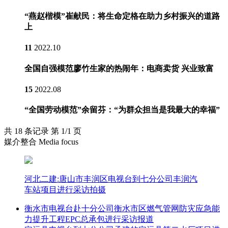
“燕赵楷模”崔献民：将生命定格在助力乡村振兴的道路
上
11
2022.10
全国自强模范廖竹生家的热闹年：电商卖货 兴业致富
15
2022.08
“全国劳动模范”余留芬：“为群众担当是我最大的幸福”
共 18 条记录 第 1/1 页
媒介整合 Media focus
河北二建:唐山市丰润区电视台到七分公司丰润汽
车站项目进行采访拍摄
衡水市电视台赴十分公司衡水市区燃气管网防灾应急能
力提升工程EPC总承包进行采访报道