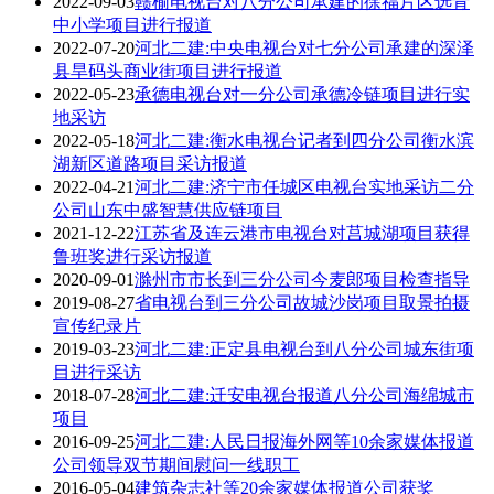
2022-09-03
赣榆电视台对八分公司承建的徐福片区选青
中小学项目进行报道
2022-07-20
河北二建:中央电视台对七分公司承建的深泽
县旱码头商业街项目进行报道
2022-05-23
承德电视台对一分公司承德冷链项目进行实
地采访
2022-05-18
河北二建:衡水电视台记者到四分公司衡水滨
湖新区道路项目采访报道
2022-04-21
河北二建:济宁市任城区电视台实地采访二分
公司山东中盛智慧供应链项目
2021-12-22
江苏省及连云港市电视台对莒城湖项目获得
鲁班奖进行采访报道
2020-09-01
滁州市市长到三分公司今麦郎项目检查指导
2019-08-27
省电视台到三分公司故城沙岗项目取景拍摄
宣传纪录片
2019-03-23
河北二建:正定县电视台到八分公司城东街项
目进行采访
2018-07-28
河北二建:迁安电视台报道八分公司海绵城市
项目
2016-09-25
河北二建:人民日报海外网等10余家媒体报道
公司领导双节期间慰问一线职工
2016-05-04
建筑杂志社等20余家媒体报道公司获奖