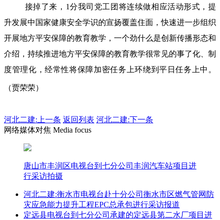
接掉了来，1分我司党工团将连续做相应活动形式，提
升发展中国家健康安全学识的宣扬覆盖住面，快速进一步组织
开展地方平安保障的教育教学，一个劲什么是创新传播形态和
介绍，持续推进地方平安保障的教育教学很常见的事了化、制
度管理化，经常性将保障加密任务上环绕到平日任务上中。
（贾荣荣）
河北二建:
上一条
返回列表
河北二建:下一条
网络媒体对焦 Media focus
唐山市丰润区电视台到七分公司丰润汽车站项目进
行采访拍摄
河北二建:衡水市电视台赴十分公司衡水市区燃气管网防
灾应急能力提升工程EPC总承包进行采访报道
定远县电视台到七分公司承建的定远县第二水厂项目进