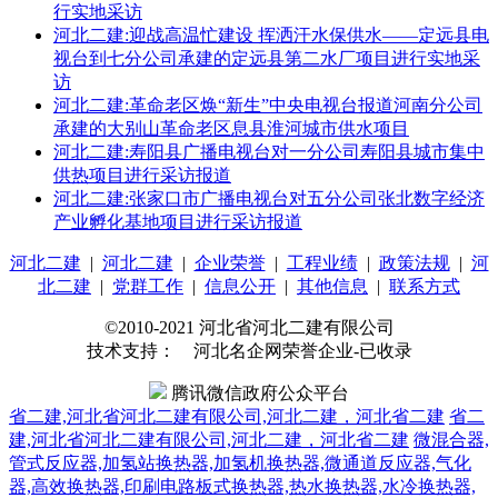
行实地采访
河北二建:迎战高温忙建设 挥洒汗水保供水——定远县电
视台到七分公司承建的定远县第二水厂项目进行实地采
访
河北二建:革命老区焕“新生”中央电视台报道河南分公司
承建的大别山革命老区息县淮河城市供水项目
河北二建:寿阳县广播电视台对一分公司寿阳县城市集中
供热项目进行采访报道
河北二建:张家口市广播电视台对五分公司张北数字经济
产业孵化基地项目进行采访报道
河北二建
|
河北二建
|
企业荣誉
|
工程业绩
|
政策法规
|
河
北二建
|
党群工作
|
信息公开
|
其他信息
|
联系方式
©2010-2021 河北省河北二建有限公司
技术支持： 河北名企网荣誉企业-已收录
腾讯微信政府公众平台
省二建,河北省河北二建有限公司,河北二建，河北省二建
省二
建,河北省河北二建有限公司,河北二建，河北省二建
微混合器,
管式反应器,加氢站换热器,加氢机换热器,微通道反应器,气化
器,高效换热器,印刷电路板式换热器,热水换热器,水冷换热器,