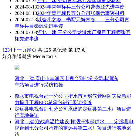
2024-07-31
河北二建:公司青年标兵潘国华事迹材料
2024-08-13
2024年青年标兵三分公司曹秦源先进事迹
2024-08-13
2024年青年标兵五分公司张保元事迹材料
2024-07-23
以奋斗之姿，书写无悔青春——三分公司青
年标兵曹秦源先进事迹
2024-07-03
河北二建:三分公司龙港水厂项目工程师张赛
栩先进事迹
1
2
3
4
下一页
尾页
共 125 条记录 第 1/7 页
媒介渠道凝焦 Media focus
河北二建:唐山市丰润区电视台到七分公司丰润汽
车站项目进行采访拍摄
衡水市电视台赴十分公司衡水市区燃气管网防灾应急能
力提升工程EPC总承包进行采访报道
定远县电视台到七分公司承建的定远县第二水厂项目进
行实地采访
河北二建:迎战高温忙建设 挥洒汗水保供水——定远县电
视台到七分公司承建的定远县第二水厂项目进行实地采
访