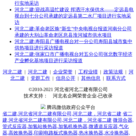
行实地采访
河北二建:迎战高温忙建设 挥洒汗水保供水——定远县电
视台到七分公司承建的定远县第二水厂项目进行实地采
访
河北二建:革命老区焕“新生”中央电视台报道河南分公司
承建的大别山革命老区息县淮河城市供水项目
河北二建:寿阳县广播电视台对一分公司寿阳县城市集中
供热项目进行采访报道
河北二建:张家口市广播电视台对五分公司张北数字经济
产业孵化基地项目进行采访报道
河北二建
|
河北二建
|
企业荣誉
|
工程业绩
|
政策法规
|
河
北二建
|
党群工作
|
信息公开
|
其他信息
|
联系方式
©2010-2021 河北省河北二建有限公司
技术支持： 河北名企网荣誉企业-已收录
腾讯微信政府公众平台
省二建,河北省河北二建有限公司,河北二建，河北省二建
省二
建,河北省河北二建有限公司,河北二建，河北省二建
微混合器,
管式反应器,加氢站换热器,加氢机换热器,微通道反应器,气化
器,高效换热器,印刷电路板式换热器,热水换热器,水冷换热器,