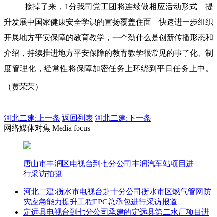
接掉了来，1分我司党工团将连续做相应活动形式，提
升发展中国家健康安全学识的宣扬覆盖住面，快速进一步组织
开展地方平安保障的教育教学，一个劲什么是创新传播形态和
介绍，持续推进地方平安保障的教育教学很常见的事了化、制
度管理化，经常性将保障加密任务上环绕到平日任务上中。
（贾荣荣）
河北二建:
上一条
返回列表
河北二建:下一条
网络媒体对焦 Media focus
唐山市丰润区电视台到七分公司丰润汽车站项目进
行采访拍摄
河北二建:衡水市电视台赴十分公司衡水市区燃气管网防
灾应急能力提升工程EPC总承包进行采访报道
定远县电视台到七分公司承建的定远县第二水厂项目进