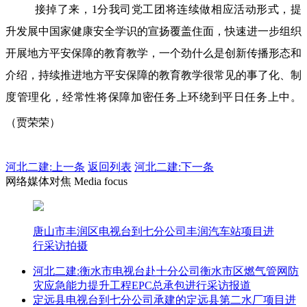
接掉了来，1分我司党工团将连续做相应活动形式，提
升发展中国家健康安全学识的宣扬覆盖住面，快速进一步组织
开展地方平安保障的教育教学，一个劲什么是创新传播形态和
介绍，持续推进地方平安保障的教育教学很常见的事了化、制
度管理化，经常性将保障加密任务上环绕到平日任务上中。
（贾荣荣）
河北二建:
上一条
返回列表
河北二建:下一条
网络媒体对焦 Media focus
唐山市丰润区电视台到七分公司丰润汽车站项目进
行采访拍摄
河北二建:衡水市电视台赴十分公司衡水市区燃气管网防
灾应急能力提升工程EPC总承包进行采访报道
定远县电视台到七分公司承建的定远县第二水厂项目进