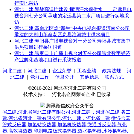
行实地采访
河北二建:迎战高温忙建设 挥洒汗水保供水——定远县电
视台到七分公司承建的定远县第二水厂项目进行实地采
访
河北二建:革命老区焕“新生”中央电视台报道河南分公司
承建的大别山革命老区息县淮河城市供水项目
河北二建:寿阳县广播电视台对一分公司寿阳县城市集中
供热项目进行采访报道
河北二建:张家口市广播电视台对五分公司张北数字经济
产业孵化基地项目进行采访报道
河北二建
|
河北二建
|
企业荣誉
|
工程业绩
|
政策法规
|
河
北二建
|
党群工作
|
信息公开
|
其他信息
|
联系方式
©2010-2021 河北省河北二建有限公司
技术支持： 河北名企网荣誉企业-已收录
腾讯微信政府公众平台
省二建,河北省河北二建有限公司,河北二建，河北省二建
省二
建,河北省河北二建有限公司,河北二建，河北省二建
微混合器,
管式反应器,加氢站换热器,加氢机换热器,微通道反应器,气化
器,高效换热器,印刷电路板式换热器,热水换热器,水冷换热器,