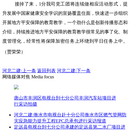
接掉了来，1分我司党工团将连续做相应活动形式，提
升发展中国家健康安全学识的宣扬覆盖住面，快速进一步组织
开展地方平安保障的教育教学，一个劲什么是创新传播形态和
介绍，持续推进地方平安保障的教育教学很常见的事了化、制
度管理化，经常性将保障加密任务上环绕到平日任务上中。
（贾荣荣）
河北二建:
上一条
返回列表
河北二建:下一条
网络媒体对焦 Media focus
唐山市丰润区电视台到七分公司丰润汽车站项目进
行采访拍摄
河北二建:衡水市电视台赴十分公司衡水市区燃气管网防
灾应急能力提升工程EPC总承包进行采访报道
定远县电视台到七分公司承建的定远县第二水厂项目进