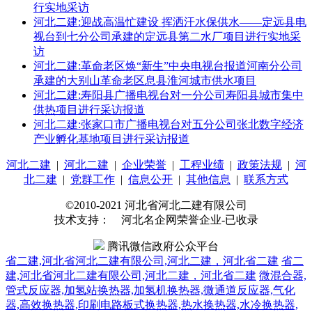
行实地采访
河北二建:迎战高温忙建设 挥洒汗水保供水——定远县电
视台到七分公司承建的定远县第二水厂项目进行实地采
访
河北二建:革命老区焕“新生”中央电视台报道河南分公司
承建的大别山革命老区息县淮河城市供水项目
河北二建:寿阳县广播电视台对一分公司寿阳县城市集中
供热项目进行采访报道
河北二建:张家口市广播电视台对五分公司张北数字经济
产业孵化基地项目进行采访报道
河北二建
|
河北二建
|
企业荣誉
|
工程业绩
|
政策法规
|
河
北二建
|
党群工作
|
信息公开
|
其他信息
|
联系方式
©2010-2021 河北省河北二建有限公司
技术支持： 河北名企网荣誉企业-已收录
腾讯微信政府公众平台
省二建,河北省河北二建有限公司,河北二建，河北省二建
省二
建,河北省河北二建有限公司,河北二建，河北省二建
微混合器,
管式反应器,加氢站换热器,加氢机换热器,微通道反应器,气化
器,高效换热器,印刷电路板式换热器,热水换热器,水冷换热器,